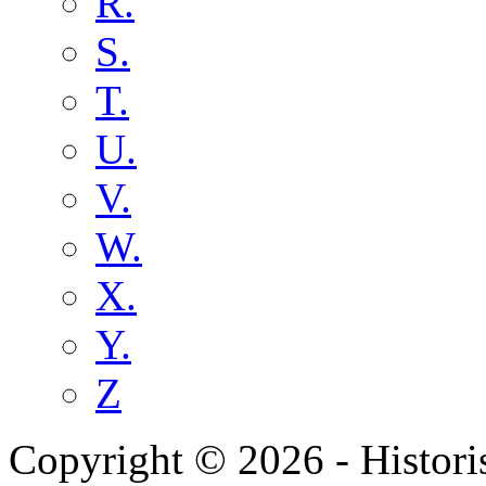
R.
S.
T.
U.
V.
W.
X.
Y.
Z
Copyright © 2026 - Histori