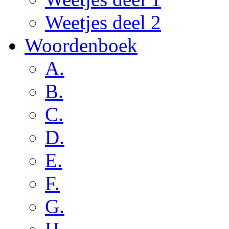
Weetjes deel 2
Woordenboek
A.
B.
C.
D.
E.
F.
G.