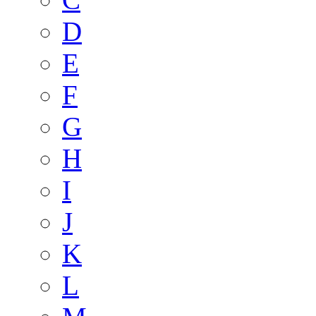
D
E
F
G
H
I
J
K
L