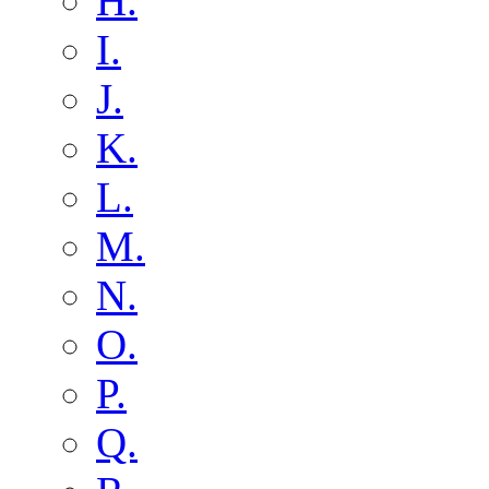
H.
I.
J.
K.
L.
M.
N.
O.
P.
Q.