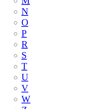
M
N
O
P
R
S
T
U
V
W